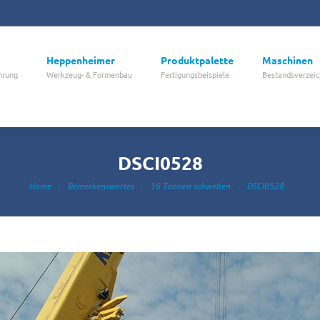
Heppenheimer
Produktpalette
Maschinen
hrung
Werkzeug- & Formenbau
Fertigungsbeispiele
Bestandsverzeic
DSCI0528
Home
Bemerkenswertes
16 Tonnen schweben
DSCI0528