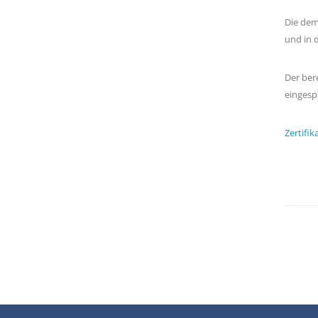
Die dem
und in 
Der ber
eingesp
Zertifik