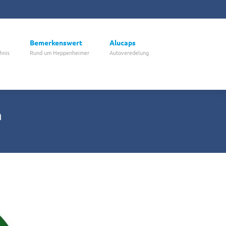
Bemerkenswert
Alucaps
hnis
Rund um Heppenheimer
Autoveredelung
m