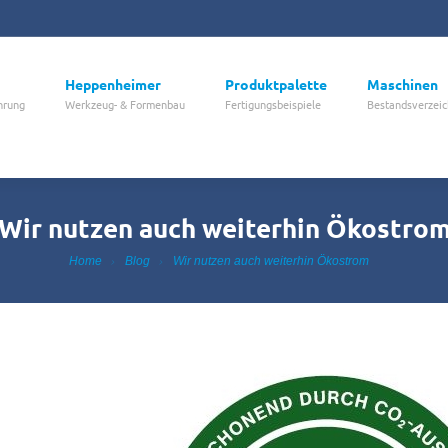
Heppenheimer
Produktpalette
Maschinen
hrung
Werkzeug- & Formenbau
Fertigungsbeispiele
Bestandsverzeic
Wir nutzen auch weiterhin Ökostro
Home
Blog
Wir nutzen auch weiterhin Ökostrom